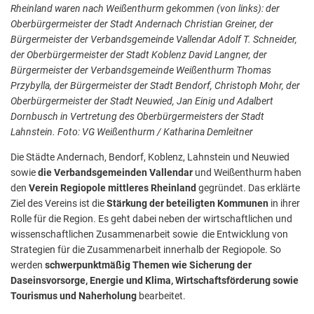
Rheinland waren nach Weißenthurm gekommen (von links): der
Oberbürgermeister der Stadt Andernach Christian Greiner, der
Bürgermeister der Verbandsgemeinde Vallendar Adolf T. Schneider,
der Oberbürgermeister der Stadt Koblenz David Langner, der
Bürgermeister der Verbandsgemeinde Weißenthurm Thomas
Przybylla, der Bürgermeister der Stadt Bendorf, Christoph Mohr, der
Oberbürgermeister der Stadt Neuwied, Jan Einig und Adalbert
Dornbusch in Vertretung des Oberbürgermeisters der Stadt
Lahnstein. Foto: VG Weißenthurm / Katharina Demleitner
Die Städte Andernach, Bendorf, Koblenz, Lahnstein und Neuwied
sowie
die Verbandsgemeinden Vallendar
und Weißenthurm haben
den
Verein Regiopole mittleres Rheinland
gegründet. Das erklärte
Ziel des Vereins ist die
Stärkung der beteiligten Kommunen
in ihrer
Rolle für die Region. Es geht dabei neben der wirtschaftlichen und
wissenschaftlichen Zusammenarbeit sowie die Entwicklung von
Strategien für die Zusammenarbeit innerhalb der Regiopole. So
werden
schwerpunktmäßig Themen wie Sicherung der
Daseinsvorsorge, Energie und Klima, Wirtschaftsförderung sowie
Tourismus und Naherholung
bearbeitet.