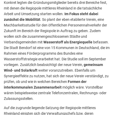
Konkret legten die Gründungsmitglieder bereits drei Bereiche fest,
mit denen die Regiopole mittleres Rheinland in die tatsächliche
Arbeit und Umsetzung starten wollen.
Im Fokus steht dabei
zunächst die Mobilität
. So plant der eben etablierte Verein, eine
Machbarkeitsstudie für den öffentlichen Personennahverkehr der
Zukunft im Bereich der Regiopole in Auftrag zu geben. Zudem
wollen sich die zusammengeschlossenen Städte und
Verbandsgemeinden mit
Wasserstoff als Energiequelle
befassen.
Die Stadt Bendorf ist eine von 15 Kommunen in Deutschland, die im
Rahmen eines Förderprogramms des Bundes eine
Wasserstoffstrategie erarbeitet hat. Die Studie soll im September
vorliegen. Zusätzlich beabsichtigt der neue Verein,
gemeinsam
Wind- und Solarkraft
weiter voranzutreiben. Ebenfalls um
Synergieeffekte zu nutzen, hat sich der neue Verein verständigt, zu
prüfen, ob und wie in welchen Bereichen
Formen der
interkommunalen Zusammenarbeit
möglich wäre. Vorstellbar
wären beispielsweise zentrale Telefonzentralen, Rechnungs- oder
Zulassungsstellen.
Auf die zugrunde liegende Satzung der Regiopole mittleres
Rheinland einigten sich die Verwaltungschefs bzw. deren