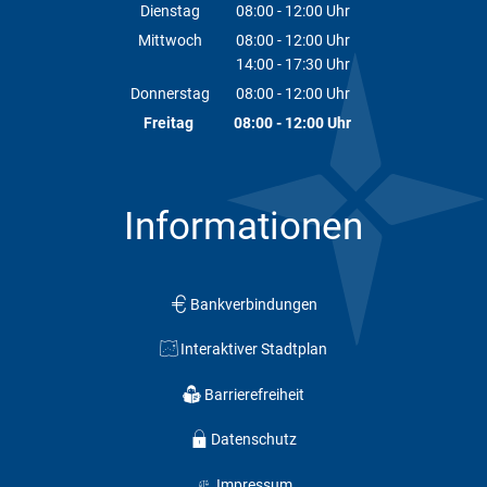
Von 14:00 bis 16:00 Uhr
Dienstag
08:00
-
12:00
Uhr
Von 08:00 bis 12:00 Uhr
Mittwoch
08:00
-
12:00
Uhr
14:00
-
17:30
Von 08:00 bis 12:00 Uhr
Uhr
Von 14:00 bis 17:30 Uhr
Donnerstag
08:00
-
12:00
Uhr
Von 08:00 bis 12:00 Uhr
Freitag
08:00
-
12:00
Uhr
Von 08:00 bis 12:00 Uhr
Informationen
Bankverbindungen
Interaktiver Stadtplan
Barrierefreiheit
Datenschutz
Impressum