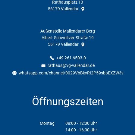
Rathausplatz 13
56179
Vallendar
Außenstelle Mallendarer Berg
Albert-Schweitzer-Straße 19
56179
Vallendar
+49 261 6503-0
rathaus@vg-vallendar.de
whatsapp.com/channel/0029VbBkyRI2P59sbbEXZW3v
Öffnungszeiten
Montag
08:00
-
12:00
Uhr
14:00
-
16:00
Von 08:00 bis 12:00 Uhr
Uhr