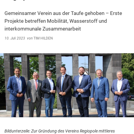
Abfallentsorgung
Kindergarten Weitersburg
Gemeinsamer Verein aus der Taufe gehoben – Erste
Steuern, Gebühren, Beiträge
Kita-Sozialarbeit
Projekte betreffen Mobilität, Wasserstoff und
Schiedsamt
interkommunale Zusammenarbeit
Wirtschaft und Tourismus
10. Juli 2023
von
TIM HILDEN
Bildunterzeile: Zur Gründung des Vereins Regiopole mittleres