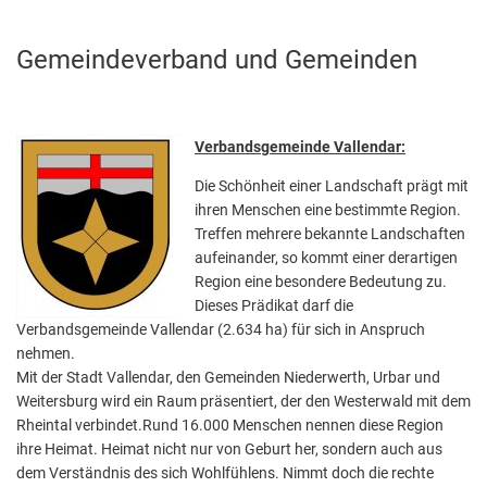
Abfallentsorgung
Kindergarten Weitersburg
Gemeindeverband
Gemeindeverband und Gemeinden
Steuern, Gebühren, Beiträge
Kita-Sozialarbeit
und
Schiedsamt
Gemeinden
Wirtschaft und Tourismus
Verbandsgemeinde Vallendar:
Die Schönheit einer Landschaft prägt mit
ihren Menschen eine bestimmte Region.
Treffen mehrere bekannte Landschaften
aufeinander, so kommt einer derartigen
Region eine besondere Bedeutung zu.
Dieses Prädikat darf die
Verbandsgemeinde Vallendar (2.634 ha) für sich in Anspruch
nehmen.
Mit der Stadt Vallendar, den Gemeinden Niederwerth, Urbar und
Weitersburg wird ein Raum präsentiert, der den Westerwald mit dem
Rheintal verbindet.Rund 16.000 Menschen nennen diese Region
ihre Heimat. Heimat nicht nur von Geburt her, sondern auch aus
dem Verständnis des sich Wohlfühlens. Nimmt doch die rechte