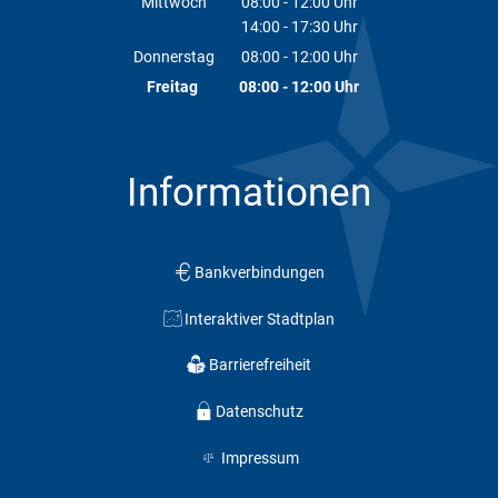
Mittwoch
08:00
-
12:00
Uhr
14:00
-
17:30
Von 08:00 bis 12:00 Uhr
Uhr
Von 14:00 bis 17:30 Uhr
Donnerstag
08:00
-
12:00
Uhr
Von 08:00 bis 12:00 Uhr
Freitag
08:00
-
12:00
Uhr
Von 08:00 bis 12:00 Uhr
Informationen
Bankverbindungen
Interaktiver Stadtplan
Barrierefreiheit
Datenschutz
Impressum