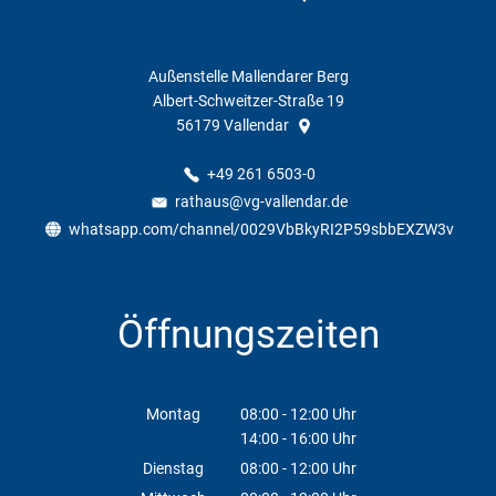
Außenstelle Mallendarer Berg
Albert-Schweitzer-Straße 19
56179
Vallendar
+49 261 6503-0
rathaus@vg-vallendar.de
whatsapp.com/channel/0029VbBkyRI2P59sbbEXZW3v
Öffnungszeiten
Montag
08:00
-
12:00
Uhr
14:00
-
16:00
Von 08:00 bis 12:00 Uhr
Uhr
Von 14:00 bis 16:00 Uhr
Dienstag
08:00
-
12:00
Uhr
Von 08:00 bis 12:00 Uhr