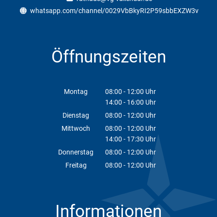
whatsapp.com/channel/0029VbBkyRI2P59sbbEXZW3v
Öffnungszeiten
Montag
08:00
-
12:00
Uhr
14:00
-
16:00
Von 08:00 bis 12:00 Uhr
Uhr
Von 14:00 bis 16:00 Uhr
Dienstag
08:00
-
12:00
Uhr
Von 08:00 bis 12:00 Uhr
Mittwoch
08:00
-
12:00
Uhr
14:00
-
17:30
Von 08:00 bis 12:00 Uhr
Uhr
Von 14:00 bis 17:30 Uhr
Donnerstag
08:00
-
12:00
Uhr
Von 08:00 bis 12:00 Uhr
Freitag
08:00
-
12:00
Uhr
Von 08:00 bis 12:00 Uhr
Informationen