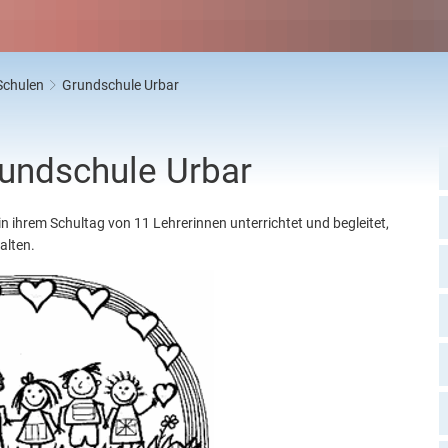
lt und Klimaschutz
Kindergarten Weitersburg
Rattenbekämpfung
Baulückenkataster
lentsorgung
Kita-Sozialarbeit
Hinweis an Hundehalter
Neuanbindung K 82 Niederwerth - V
rn, Gebühren, Beiträge
Rückmeldung Infoveranstaltung
Sanierung historischer Stadtkern
Schulen
Grundschule Urbar
edsamt
Wohnraumförderung
chaft und Tourismus
undschule Urbar
 in ihrem Schultag von 11 Lehrerinnen unterrichtet und begleitet,
alten.