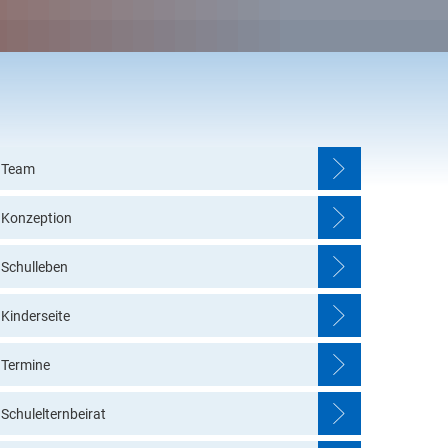
Kalender
Elternausschuss / Förderverein
allendar
Einblick in unsere Einrichtung
Team
Konzeption
Schulleben
Kinderseite
Termine
Schulelternbeirat