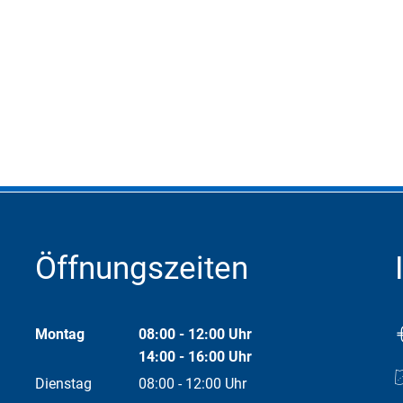
Öffnungszeiten
Montag
08:00
-
12:00
Uhr
Von 08:00 bis 12:00 Uhr
14:00
-
16:00
Uhr
Von 14:00 bis 16:00 Uhr
Dienstag
08:00
-
12:00
Uhr