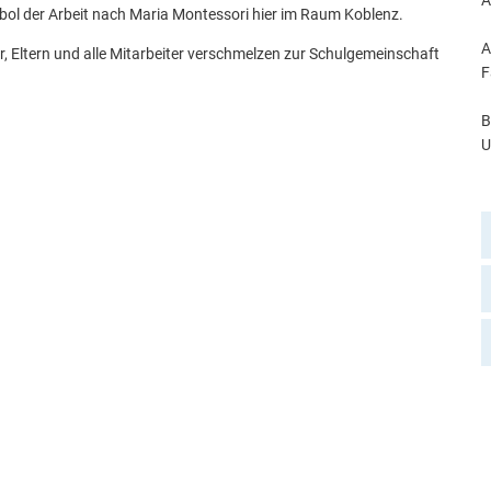
A
ymbol der Arbeit nach Maria Montessori hier im Raum Koblenz.
A
, Eltern und alle Mitarbeiter verschmelzen zur Schulgemeinschaft
F
B
U