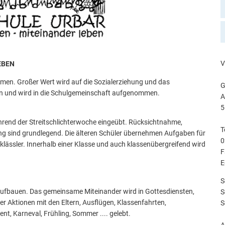
V
EBEN
mmen. Großer Wert wird auf die Sozialerziehung und das
G
en und wird in die Schulgemeinschaft aufgenommen.
A
hrend der Streitschlichterwoche eingeübt. Rücksichtnahme,
T
ang sind grundlegend. Die älteren Schüler übernehmen Aufgaben für
0
klässler. Innerhalb einer Klasse und auch klassenübergreifend wird
F
E
S
 aufbauen. Das gemeinsame Miteinander wird in Gottesdiensten,
S
r Aktionen mit den Eltern, Ausflügen, Klassenfahrten,
S
t, Karneval, Frühling, Sommer .... gelebt.