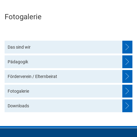
Abfallentsorgung
Kindergarten Weitersburg
Fotogalerie
Fotogalerie
Steuern, Gebühren, Beiträge
Kita-Sozialarbeit
Schiedsamt
Wirtschaft und Tourismus
Das sind wir
Pädagogik
Förderverein / Elternbeirat
Fotogalerie
Downloads