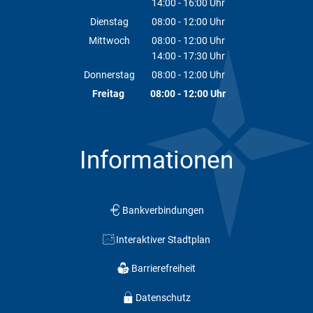
14:00
-
16:00
Von 08:00 bis 12:00 Uhr
Uhr
Von 14:00 bis 16:00 Uhr
Dienstag
08:00
-
12:00
Uhr
Von 08:00 bis 12:00 Uhr
Mittwoch
08:00
-
12:00
Uhr
14:00
-
17:30
Von 08:00 bis 12:00 Uhr
Uhr
Von 14:00 bis 17:30 Uhr
Donnerstag
08:00
-
12:00
Uhr
Von 08:00 bis 12:00 Uhr
Freitag
08:00
-
12:00
Uhr
Von 08:00 bis 12:00 Uhr
Informationen
Bankverbindungen
Interaktiver Stadtplan
Barrierefreiheit
Datenschutz