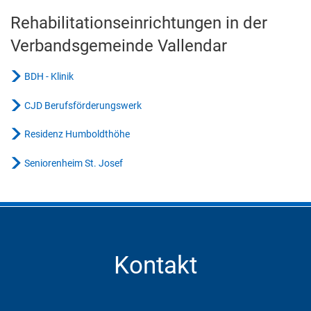
Abfallentsorgung
Rehabilitation
Rehabilitationseinrichtungen in der
Kindergarten Weitersburg
Steuern, Gebühren, Beiträge
Verbandsgemeinde Vallendar
Kita-Sozialarbeit
Schiedsamt
BDH - Klinik
Wirtschaft und Tourismus
CJD Berufsförderungswerk
Residenz Humboldthöhe
Seniorenheim St. Josef
Kontakt