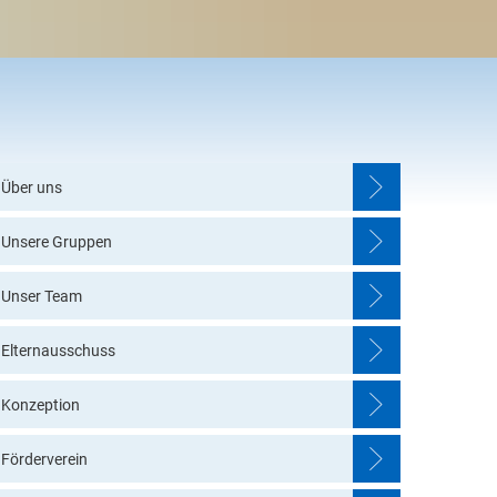
Kalender
Elternausschuss / Förderverein
allendar
Einblick in unsere Einrichtung
Über uns
Unsere Gruppen
Unser Team
Elternausschuss
Konzeption
Förderverein