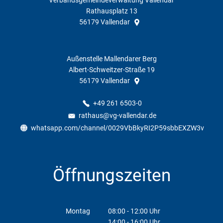
Rathausplatz 13
56179
Vallendar
Außenstelle Mallendarer Berg
Albert-Schweitzer-Straße 19
56179
Vallendar
+49 261 6503-0
rathaus@vg-vallendar.de
whatsapp.com/channel/0029VbBkyRI2P59sbbEXZW3v
Öffnungszeiten
Montag
08:00
-
12:00
Uhr
14:00
-
16:00
Von 08:00 bis 12:00 Uhr
Uhr