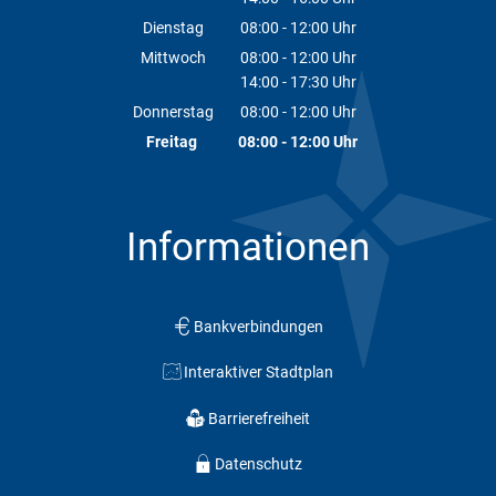
Von 14:00 bis 16:00 Uhr
Dienstag
08:00
-
12:00
Uhr
Von 08:00 bis 12:00 Uhr
Mittwoch
08:00
-
12:00
Uhr
14:00
-
17:30
Von 08:00 bis 12:00 Uhr
Uhr
Von 14:00 bis 17:30 Uhr
Donnerstag
08:00
-
12:00
Uhr
Von 08:00 bis 12:00 Uhr
Freitag
08:00
-
12:00
Uhr
Von 08:00 bis 12:00 Uhr
Informationen
Bankverbindungen
Interaktiver Stadtplan
Barrierefreiheit
Datenschutz