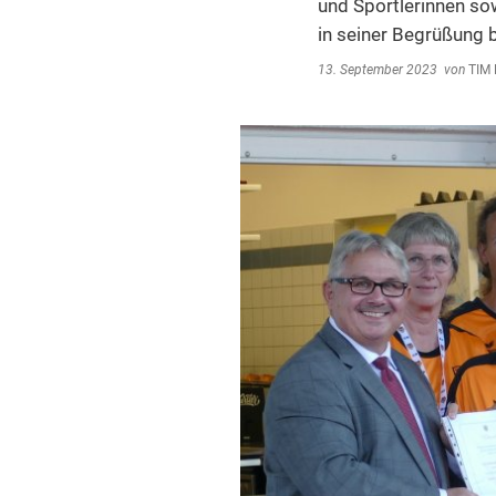
Umwe
und Sportlerinnen so
in seiner Begrüßung 
Abfal
13. September 2023
von
TIM 
Steue
Schi
Wirts