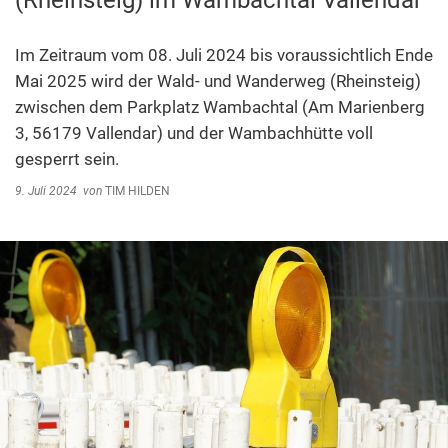
(Rheinsteig) im Wambachtal Vallendar
Abfallentsorgung
Kindergarten Weitersburg
Steuern, Gebühren, Beiträge
Im Zeitraum vom 08. Juli 2024 bis voraussichtlich Ende
Kita-Sozialarbeit
Mai 2025 wird der Wald- und Wanderweg (Rheinsteig)
Schiedsamt
zwischen dem Parkplatz Wambachtal (Am Marienberg
Wirtschaft und Tourismus
3, 56179 Vallendar) und der Wambachhütte voll
gesperrt sein.
9. Juli 2024
von
TIM HILDEN