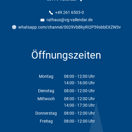
+49 261 6503-0
rathaus@vg-vallendar.de
whatsapp.com/channel/0029VbBkyRI2P59sbbEXZW3v
Öffnungszeiten
Montag
08:00
-
12:00
Uhr
14:00
-
16:00
Von 08:00 bis 12:00 Uhr
Uhr
Von 14:00 bis 16:00 Uhr
Dienstag
08:00
-
12:00
Uhr
Von 08:00 bis 12:00 Uhr
Mittwoch
08:00
-
12:00
Uhr
14:00
-
17:30
Von 08:00 bis 12:00 Uhr
Uhr
Von 14:00 bis 17:30 Uhr
Donnerstag
08:00
-
12:00
Uhr
Von 08:00 bis 12:00 Uhr
Freitag
08:00
-
12:00
Uhr
Von 08:00 bis 12:00 Uhr