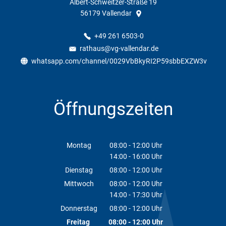
Albert-Schweitzer-Straße 19
56179
Vallendar
+49 261 6503-0
rathaus@vg-vallendar.de
whatsapp.com/channel/0029VbBkyRI2P59sbbEXZW3v
Öffnungszeiten
Montag
08:00
-
12:00
Uhr
14:00
-
16:00
Von 08:00 bis 12:00 Uhr
Uhr
Von 14:00 bis 16:00 Uhr
Dienstag
08:00
-
12:00
Uhr
Von 08:00 bis 12:00 Uhr
Mittwoch
08:00
-
12:00
Uhr
14:00
-
17:30
Von 08:00 bis 12:00 Uhr
Uhr
Von 14:00 bis 17:30 Uhr
Donnerstag
08:00
-
12:00
Uhr
Von 08:00 bis 12:00 Uhr
Freitag
08:00
-
12:00
Uhr