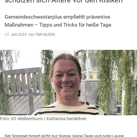
schützen sich Ältere vor den Risiken
Abfallentsorgung
Kindergarten Weitersburg
Steuern, Gebühren, Beiträge
Gemeindeschwesterplus empfiehlt präventive
Kita-Sozialarbeit
Maßnahmen – Tipps und Tricks für heiße Tage
Schiedsamt
17. Juni 2025
von
TIM HILDEN
Wirtschaft und Tourismus
Foto: VG Weißenthurm / Katharina Demleitner
Der Sommer bringt nicht nur Sonne, lange Tage und gute Laune,