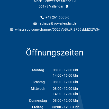
Albert-Schweitzer-Straße 19
56179
Vallendar
+49 261 6503-0
rathaus@vg-vallendar.de
whatsapp.com/channel/0029VbBkyRI2P59sbbEXZW3v
Öffnungszeiten
Montag
08:00
-
12:00
Uhr
14:00
-
16:00
Von 08:00 bis 12:00 Uhr
Uhr
Von 14:00 bis 16:00 Uhr
Dienstag
08:00
-
12:00
Uhr
Von 08:00 bis 12:00 Uhr
Mittwoch
08:00
-
12:00
Uhr
14:00
-
17:30
Von 08:00 bis 12:00 Uhr
Uhr
Von 14:00 bis 17:30 Uhr
Donnerstag
08:00
-
12:00
Uhr
Von 08:00 bis 12:00 Uhr
Freitag
08:00
-
12:00
Uhr