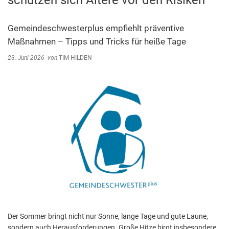
schützen sich Ältere vor den Risiken
Abfallentsorgung
Kindergarten Weitersburg
Steuern, Gebühren, Beiträge
Gemeindeschwesterplus empfiehlt präventive
Kita-Sozialarbeit
Maßnahmen – Tipps und Tricks für heiße Tage
Schiedsamt
23. Juni 2026
von
TIM HILDEN
Wirtschaft und Tourismus
Der Sommer bringt nicht nur Sonne, lange Tage und gute Laune,
sondern auch Herausforderungen. Große Hitze birgt insbesondere