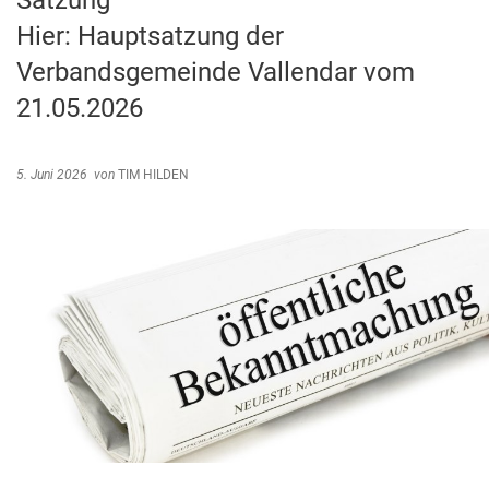
Satzung
Abfallentsorgung
Hier: Hauptsatzung der
Kindergarten Weitersburg
Steuern, Gebühren, Beiträge
Verbandsgemeinde Vallendar vom
Kita-Sozialarbeit
Schiedsamt
21.05.2026
Wirtschaft und Tourismus
5. Juni 2026
von
TIM HILDEN