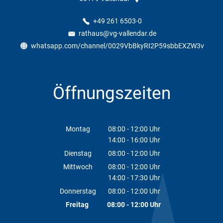
+49 261 6503-0
rathaus@vg-vallendar.de
whatsapp.com/channel/0029VbBkyRI2P59sbbEXZW3v
Öffnungszeiten
Montag
08:00
-
12:00
Uhr
14:00
-
16:00
Von 08:00 bis 12:00 Uhr
Uhr
Von 14:00 bis 16:00 Uhr
Dienstag
08:00
-
12:00
Uhr
Von 08:00 bis 12:00 Uhr
Mittwoch
08:00
-
12:00
Uhr
14:00
-
17:30
Von 08:00 bis 12:00 Uhr
Uhr
Von 14:00 bis 17:30 Uhr
Donnerstag
08:00
-
12:00
Uhr
Von 08:00 bis 12:00 Uhr
Freitag
08:00
-
12:00
Uhr
Von 08:00 bis 12:00 Uhr