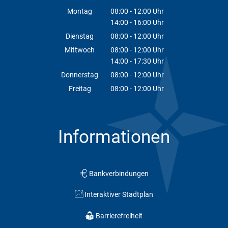
Montag
08:00
-
12:00
Uhr
14:00
-
16:00
Von 08:00 bis 12:00 Uhr
Uhr
Von 14:00 bis 16:00 Uhr
Dienstag
08:00
-
12:00
Uhr
Von 08:00 bis 12:00 Uhr
Mittwoch
08:00
-
12:00
Uhr
14:00
-
17:30
Von 08:00 bis 12:00 Uhr
Uhr
Von 14:00 bis 17:30 Uhr
Donnerstag
08:00
-
12:00
Uhr
Von 08:00 bis 12:00 Uhr
Freitag
08:00
-
12:00
Uhr
Von 08:00 bis 12:00 Uhr
Informationen
Bankverbindungen
Interaktiver Stadtplan
Barrierefreiheit