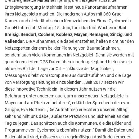
Die Energienetze Mittelrhein (enm), die Netzgesellschaft der
Energieversorgung Mittelrhein, lässt neue Panoramaaufnahmen
ihres Netzgebiets machen. Die modernen Autos mit 360-Grad-
Kamera und niederländischem Kennzeichen der Firma Cyclomedia
GmbH fahren ab Montag, 15. Juni, für zirka fünf Wochen in
Bad
Breisig, Bendorf, Cochem, Koblenz, Mayen, Remagen, Sinzig, und
Vallendar.
Die Aufnahmen, die dabei entstehen, helfen nicht nur den
Netzexperten der enm bei der Planung von Baumaßnahmen,
sondern auch vielen Kommunen im Netzgebiet. Denn sie werden mit
georeferenzierten GPS-Daten übereinandergelegt und bieten so ein
aktuelles Bild der Lage vor Ort – inklusive der Möglichkeit,
Messungen direkt vom Computer aus durchzuführen und die Lage
von Versorgungsleitungen einzublenden. „Seit 2017 setzen wir
diese innovative Technik ein. In diesem Jahr nutzen wir die
Befahrung unter anderem auch, um unsere neuen Netzgebiete in
Mayen und am Rhein zu befahren“, erklärt der Sprecherin der evm-
Gruppe, Eva Hoffend. „Die Aufnahmen erleichtern unseren Alltag
sehr und hilft uns dabei, äußerste Präzision und Sicherheit an den
Tag zu legen. Das schätzen auch die Kommunen, die die Bilder und
Programme von Cyclomedia ebenfalls nutzen.“ Damit die Daten und
Bilder aktuell sind, müssen sie in regelmäßigen Abständen erneuert