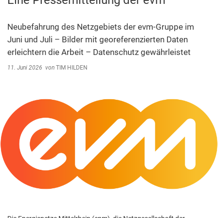
Eine Pressemitteilung der evm
Abfallentsorgung
Kindergarten Weitersburg
Steuern, Gebühren, Beiträge
Neubefahrung des Netzgebiets der evm-Gruppe im
Kita-Sozialarbeit
Juni und Juli – Bilder mit georeferenzierten Daten
Schiedsamt
erleichtern die Arbeit – Datenschutz gewährleistet
Wirtschaft und Tourismus
11. Juni 2026
von
TIM HILDEN