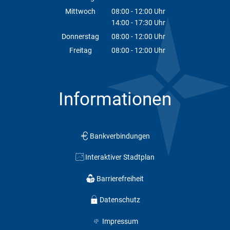
Von 08:00 bis 12:00 Uhr
Mittwoch
08:00
-
12:00
Uhr
14:00
-
17:30
Von 08:00 bis 12:00 Uhr
Uhr
Von 14:00 bis 17:30 Uhr
Donnerstag
08:00
-
12:00
Uhr
Von 08:00 bis 12:00 Uhr
Freitag
08:00
-
12:00
Uhr
Von 08:00 bis 12:00 Uhr
Informationen
Bankverbindungen
Interaktiver Stadtplan
Barrierefreiheit
Datenschutz
Impressum