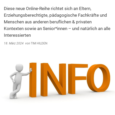
Abfallentsorgung
Kindergarten Weitersburg
Diese neue Online-Reihe richtet sich an Eltern,
Steuern, Gebühren, Beiträge
Erziehungsberechtigte, pädagogische Fachkräf­te und
Kita-Sozialarbeit
Menschen aus anderen beruflichen & privaten
Schiedsamt
Kontexten sowie an Senior*innen – und natürlich an alle
Wirtschaft und Tourismus
Interessierten
18. März 2024
von
TIM HILDEN