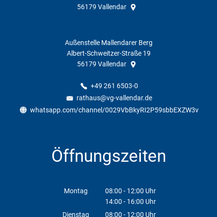
56179
Vallendar
Außenstelle Mallendarer Berg
Albert-Schweitzer-Straße 19
56179
Vallendar
+49 261 6503-0
rathaus@vg-vallendar.de
whatsapp.com/channel/0029VbBkyRI2P59sbbEXZW3v
Öffnungszeiten
Montag
08:00
-
12:00
Uhr
14:00
-
16:00
Von 08:00 bis 12:00 Uhr
Uhr
Von 14:00 bis 16:00 Uhr
Dienstag
08:00
-
12:00
Uhr