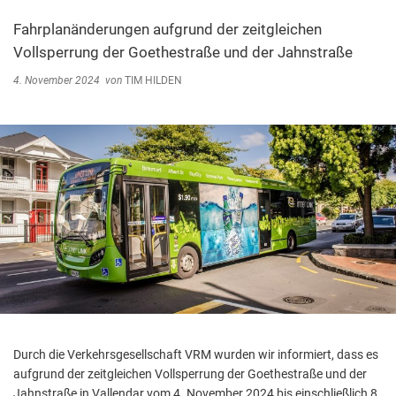
Abfallentsorgung
Kindergarten Weitersburg
Fahrplanänderungen aufgrund der zeitgleichen
Steuern, Gebühren, Beiträge
Vollsperrung der Goethestraße und der Jahnstraße
Kita-Sozialarbeit
Schiedsamt
4. November 2024
von
TIM HILDEN
Wirtschaft und Tourismus
Durch die Verkehrsgesellschaft VRM wurden wir informiert, dass es
aufgrund der zeitgleichen Vollsperrung der Goethestraße und der
Jahnstraße in Vallendar vom 4. November 2024 bis einschließlich 8.