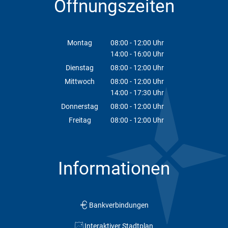
Öffnungszeiten
Montag
08:00
-
12:00
Uhr
14:00
-
16:00
Von 08:00 bis 12:00 Uhr
Uhr
Von 14:00 bis 16:00 Uhr
Dienstag
08:00
-
12:00
Uhr
Von 08:00 bis 12:00 Uhr
Mittwoch
08:00
-
12:00
Uhr
14:00
-
17:30
Von 08:00 bis 12:00 Uhr
Uhr
Von 14:00 bis 17:30 Uhr
Donnerstag
08:00
-
12:00
Uhr
Von 08:00 bis 12:00 Uhr
Freitag
08:00
-
12:00
Uhr
Von 08:00 bis 12:00 Uhr
Informationen
Bankverbindungen
Interaktiver Stadtplan