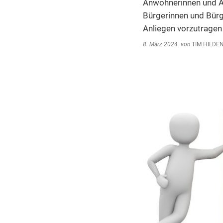
Umwe
Anwohnerinnen und A
Bürgerinnen und Bürg
Abfal
Anliegen vorzutragen 
Steue
8. März 2024
von
TIM HILDE
Schi
Wirts