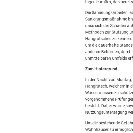
Ingenieurbüro, das bereits
Die Sanierungsarbeiten la
Sanierungsmaßnahme bis z
dass sich der Schaden au
Methoden zur Stützung un
Hangrutsches zu kennen. N
um die dauerhafte Standsi
anderen Behörden, durch
unmittelbaren Umfelds er
Zum Hintergrund
In der Nacht von Montag, 
Hangrutsch, welchem in d
Wassermassen zu schütze
vorgenommene Prüfungen 
besteht. Daher wurde sow
Nutzungsuntersagung verf
Um die bestehende Gefahr
Wohnhäuser zu ermögliche