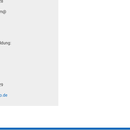
28
em@
ldung:
29
p.de