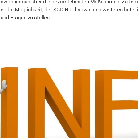
lt und Klimaschutz
Kindergarten Weitersburg
nwohner nun über die bevorstehenden Maßnahmen. Zudem 
Rattenbekämpfung
Baulückenkataster
er die Möglichkeit, der SGD Nord sowie den weiteren beteil
lentsorgung
Kita-Sozialarbeit
Hinweis an Hundehalter
Neuanbindung K 82 Niederwerth - V
und Fragen zu stellen.
rn, Gebühren, Beiträge
Rückmeldung Infoveranstaltung
Sanierung historischer Stadtkern
N
edsamt
Wohnraumförderung
chaft und Tourismus