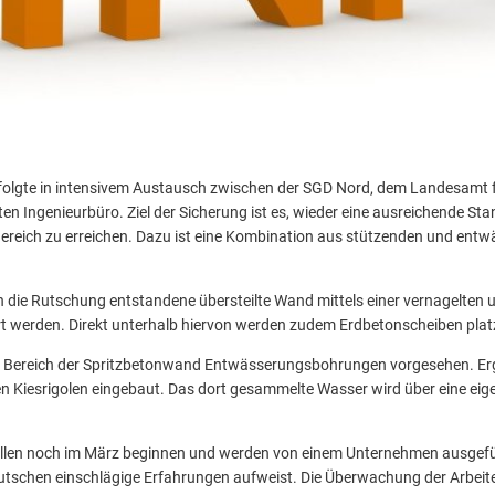
folgte in intensivem Austausch zwischen der SGD Nord, dem Landesamt 
n Ingenieurbüro. Ziel der Sicherung ist es, wieder eine ausreichende Sta
ereich zu erreichen. Dazu ist eine Kombination aus stützenden und e
ch die Rutschung entstandene übersteilte Wand mittels einer vernagelten
t werden. Direkt unterhalb hiervon werden zudem Erdbetonscheiben platz
m Bereich der Spritzbetonwand Entwässerungsbohrungen vorgesehen. E
 Kiesrigolen eingebaut. Das dort gesammelte Wasser wird über eine eige
ollen noch im März beginnen und werden von einem Unternehmen ausgefüh
tschen einschlägige Erfahrungen aufweist. Die Überwachung der Arbei