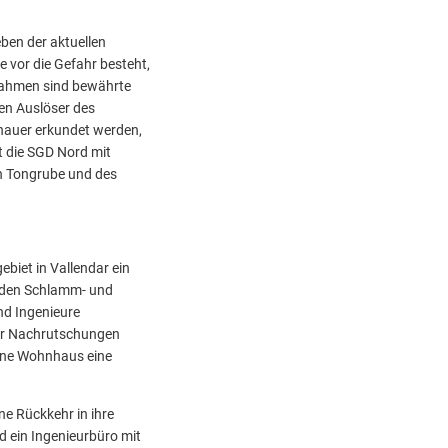
ben der aktuellen
vor die Gefahr besteht,
nahmen sind bewährte
en Auslöser des
enauer erkundet werden,
t die SGD Nord mit
 Tongrube und des
biet in Vallendar ein
 den Schlamm- und
d Ingenieure
er Nachrutschungen
gene Wohnhaus eine
e Rückkehr in ihre
 ein Ingenieurbüro mit