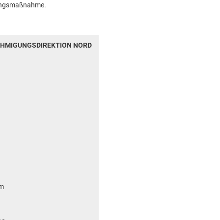
rungsmaßnahme.
EHMIGUNGSDIREKTION NORD
em