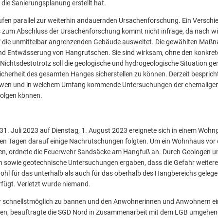
 die Sanierungsplanung erstellt hat.
ufen parallel zur weiterhin andauernden Ursachenforschung. Ein Verschie
um Abschluss der Ursachenforschung kommt nicht infrage, da nach wie 
f die unmittelbar angrenzenden Gebäude ausweitet. Die gewählten Maß
d Entwässerung von Hangrutschen. Sie sind wirksam, ohne den konkret
ichtsdestotrotz soll die geologische und hydrogeologische Situation g
cherheit des gesamten Hanges sicherstellen zu können. Derzeit besprich
 wen und in welchem Umfang kommende Untersuchungen der ehemaligen
folgen können.
31. Juli 2023 auf Dienstag, 1. August 2023 ereignete sich in einem Wohnge
en Tagen darauf einige Nachrutschungen folgten. Um ein Wohnhaus vor
n, ordnete die Feuerwehr Sandsäcke am Hangfuß an. Durch Geologen un
sowie geotechnische Untersuchungen ergaben, dass die Gefahr weiter
ohl für das unterhalb als auch für das oberhalb des Hangbereichs gele
ügt. Verletzt wurde niemand.
 schnellstmöglich zu bannen und den Anwohnerinnen und Anwohnern ein
n, beauftragte die SGD Nord in Zusammenarbeit mit dem LGB umgehend