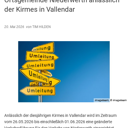
Ortsgemeinde Niederwerth anlässlich
Abfallentsorgung
der Kirmes in Vallendar
Kindergarten Weitersburg
Steuern, Gebühren, Beiträge
Kita-Sozialarbeit
Schiedsamt
20. Mai 2026
von
TIM HILDEN
Wirtschaft und Tourismus
imageteam, © imageteam
Anlässlich der diesjährigen Kirmes in Vallendar wird im Zeitraum
vom 26.05.2026 bis einschließlich 01.06.2026 eine geänderte
Verkehrsführung für den Verkehr von Niederwerth eingerichtet.