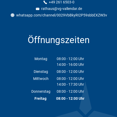
+49 261 6503-0
rathaus@vg-vallendar.de
whatsapp.com/channel/0029VbBkyRI2P59sbbEXZW3v
Öffnungszeiten
Montag
08:00
-
12:00
Uhr
14:00
-
16:00
Von 08:00 bis 12:00 Uhr
Uhr
Von 14:00 bis 16:00 Uhr
Dienstag
08:00
-
12:00
Uhr
Von 08:00 bis 12:00 Uhr
Mittwoch
08:00
-
12:00
Uhr
14:00
-
17:30
Von 08:00 bis 12:00 Uhr
Uhr
Von 14:00 bis 17:30 Uhr
Donnerstag
08:00
-
12:00
Uhr
Von 08:00 bis 12:00 Uhr
Freitag
08:00
-
12:00
Uhr
Von 08:00 bis 12:00 Uhr