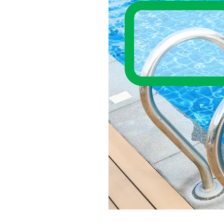
Umwe
Abfal
Steue
Schi
Wirts