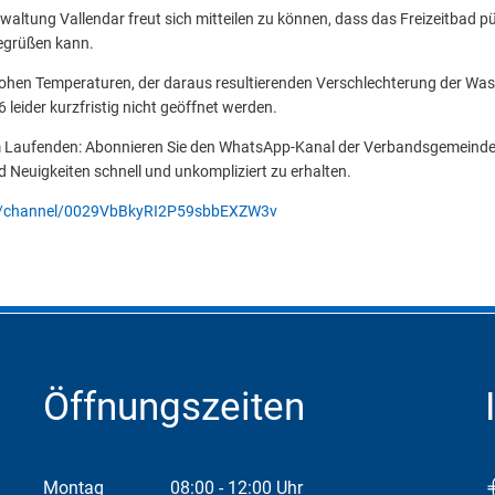
ltung Vallendar freut sich mitteilen zu können, dass das Freizeitbad pü
egrüßen kann.
ohen Temperaturen, der daraus resultierenden Verschlechterung der Was
leider kurzfristig nicht geöffnet werden.
m Laufenden: Abonnieren Sie den WhatsApp-Kanal der Verbandsgemeinde
d Neuigkeiten schnell und unkompliziert zu erhalten.
m/channel/0029VbBkyRI2P59sbbEXZW3v
Öffnungszeiten
Montag
08:00
-
12:00
Uhr