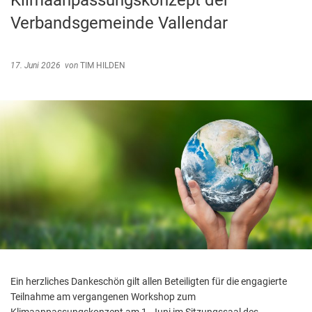
Klimaanpassungskonzept der
Abfallentsorgung
Verbandsgemeinde Vallendar
Kindergarten Weitersburg
Steuern, Gebühren, Beiträge
Kita-Sozialarbeit
Schiedsamt
17. Juni 2026
von
TIM HILDEN
Wirtschaft und Tourismus
Ein herzliches Dankeschön gilt allen Beteiligten für die engagierte
Teilnahme am vergangenen Workshop zum
Klimaanpassungskonzept am 1. Juni im Sitzungssaal des