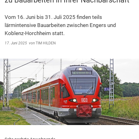
zu Bauarbeiten in Ihrer Nachbarschaft
Abfallentsorgung
Kindergarten Weitersburg
Steuern, Gebühren, Beiträge
Vom 16. Juni bis 31. Juli 2025 finden teils
Kita-Sozialarbeit
lärmintensive Bauarbeiten zwischen Engers und
Schiedsamt
Koblenz-Horchheim statt.
Wirtschaft und Tourismus
17. Juni 2025
von
TIM HILDEN