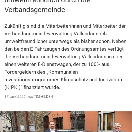
umweltfreundlich durch die
Abfallentsorgung
Verbandsgemeinde
Kindergarten Weitersburg
Steuern, Gebühren, Beiträge
Kita-Sozialarbeit
Schiedsamt
Zukünftig sind die Mitarbeiterinnen und Mitarbeiter der
Verbandsgemeindeverwaltung Vallendar noch
Wirtschaft und Tourismus
umweltfreundlicher unterwegs als bisher schon. Neben
den beiden E-Fahrzeugen des Ordnungsamtes verfügt
die Verbandsgemeindeverwaltung Vallendar nun über
einen weiteren E-Dienstwagen, der zu 100% aus
Fördergeldern des „Kommunalen
Investitionsprogrammes Klimaschutz und Innovation
(KIPKI)“ finanziert wurde.
17. Juni 2025
von
TIM HILDEN