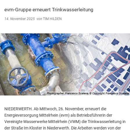
Abfallentsorgung
Kindergarten Weitersburg
evm-Gruppe erneuert Trinkwasserleitung
Steuern, Gebühren, Beiträge
Kita-Sozialarbeit
14. November 2025
von
TIM HILDEN
Schiedsamt
Wirtschaft und Tourismus
Photographer: Francesco Scatena, © Copyright: Francesco Scatena
NIEDERWERTH. Ab Mittwoch, 26. November, erneuert die
Energieversorgung Mittelrhein (evm) als Betriebsführerin der
Vereinigte Wasserwerke Mittelrhein (VWM) die Trinkwasserleitung in
der Straße Im Kloster in Niederwerth. Die Arbeiten werden von der