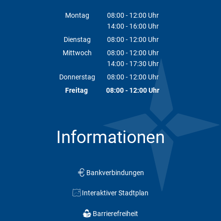
Montag
08:00
-
12:00
Uhr
14:00
-
16:00
Von 08:00 bis 12:00 Uhr
Uhr
Von 14:00 bis 16:00 Uhr
Dienstag
08:00
-
12:00
Uhr
Von 08:00 bis 12:00 Uhr
Mittwoch
08:00
-
12:00
Uhr
14:00
-
17:30
Von 08:00 bis 12:00 Uhr
Uhr
Von 14:00 bis 17:30 Uhr
Donnerstag
08:00
-
12:00
Uhr
Von 08:00 bis 12:00 Uhr
Freitag
08:00
-
12:00
Uhr
Von 08:00 bis 12:00 Uhr
Informationen
Bankverbindungen
Interaktiver Stadtplan
Barrierefreiheit