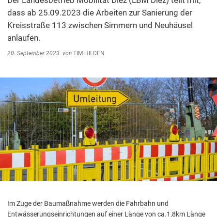
Der Landesbetrieb Mobilität Diez (LBM Diez) teilt mit,
Abfallentsorgung
dass ab 25.09.2023 die Arbeiten zur Sanierung der
Kindergarten Weitersburg
Kreisstraße 113 zwischen Simmern und Neuhäusel
Steuern, Gebühren, Beiträge
Kita-Sozialarbeit
anlaufen.
Schiedsamt
20. September 2023
von
TIM HILDEN
Wirtschaft und Tourismus
Im Zuge der Baumaßnahme werden die Fahrbahn und
Entwässerungseinrichtungen auf einer Länge von ca.1,8km Länge