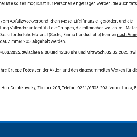
merliste sollten möglichst nur Personen eingetragen werden, die auch tats
om Abfallzweckverband Rhein-Mosel-Eifel finanziell gefördert und die
g Vallendar unterstützt die Gruppen, die mitmachen wollen, mit Materi
Das erforderliche Material (Säcke, Einmalhandschuhe) können
nach Anm
dar, Zimmer 205,
abgeholt
werden.
4.03.2025, zwischen 8.30 und 13.30 Uhr und Mittwoch, 05.03.2025, zw
 Ihre Gruppe
Fotos
von der Aktion und den eingesammelten Werken für di
.
 Herr Dembkowsky, Zimmer 205, Telefon: 0261/6503-203 (vormittags), E