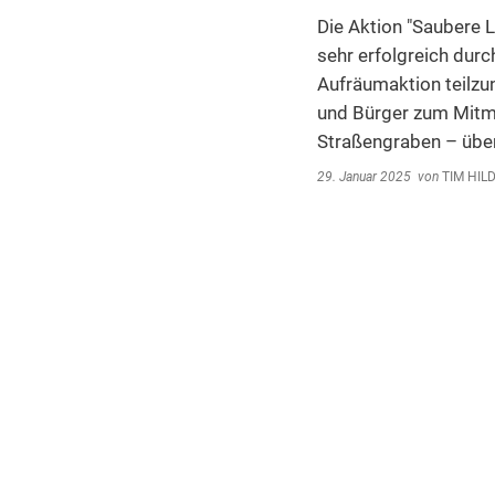
Umwe
Die Aktion "Saubere L
Abfal
sehr erfolgreich dur
Steue
Aufräumaktion teilzu
und Bürger zum Mitma
Schi
Straßengraben – über
Wirts
29. Januar 2025
von
TIM HIL