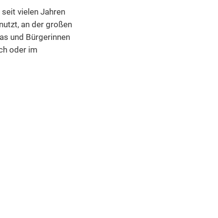
Kalender
Elternausschuss / Förderverein
seit vielen Jahren
allendar
Einblick in unsere Einrichtung
nutzt, an der großen
tas und Bürgerinnen
ch oder im