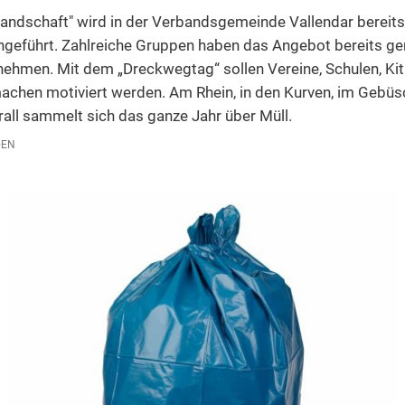
lt und Klimaschutz
Kindergarten Weitersburg
Rattenbekämpfung
Baulückenkataster
andschaft" wird in der Verbandsgemeinde Vallendar bereits 
lentsorgung
Kita-Sozialarbeit
Hinweis an Hundehalter
Neuanbindung K 82 Niederwerth - V
chgeführt. Zahlreiche Gruppen haben das Angebot bereits ge
rn, Gebühren, Beiträge
Rückmeldung Infoveranstaltung
Sanierung historischer Stadtkern
nehmen. Mit dem „Dreckwegtag“ sollen Vereine, Schulen, Ki
chen motiviert werden. Am Rhein, in den Kurven, im Gebüs
edsamt
Wohnraumförderung
all sammelt sich das ganze Jahr über Müll.
chaft und Tourismus
DEN