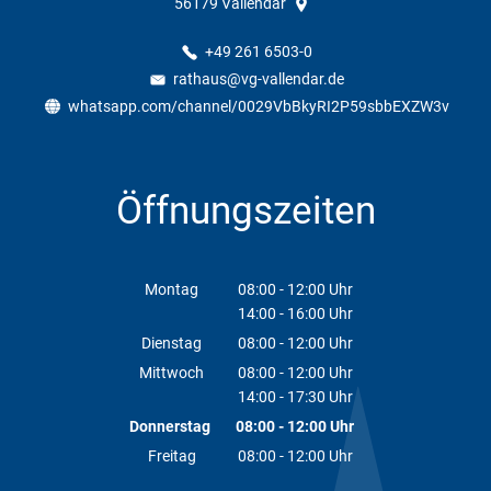
56179
Vallendar
+49 261 6503-0
rathaus@vg-vallendar.de
whatsapp.com/channel/0029VbBkyRI2P59sbbEXZW3v
Öffnungszeiten
Montag
08:00
-
12:00
Uhr
14:00
-
16:00
Von 08:00 bis 12:00 Uhr
Uhr
Von 14:00 bis 16:00 Uhr
Dienstag
08:00
-
12:00
Uhr
Von 08:00 bis 12:00 Uhr
Mittwoch
08:00
-
12:00
Uhr
14:00
-
17:30
Von 08:00 bis 12:00 Uhr
Uhr
Von 14:00 bis 17:30 Uhr
Donnerstag
08:00
-
12:00
Uhr
Von 08:00 bis 12:00 Uhr
Freitag
08:00
-
12:00
Uhr
Von 08:00 bis 12:00 Uhr