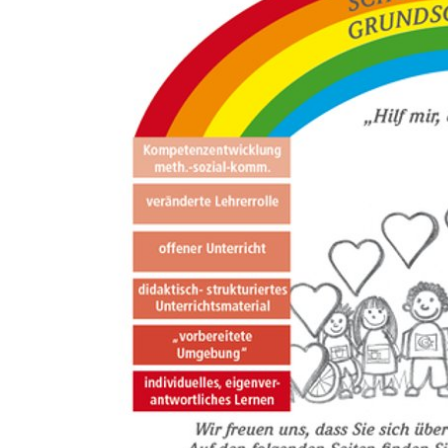
Umwe
Abfal
Steue
Schi
Wirts