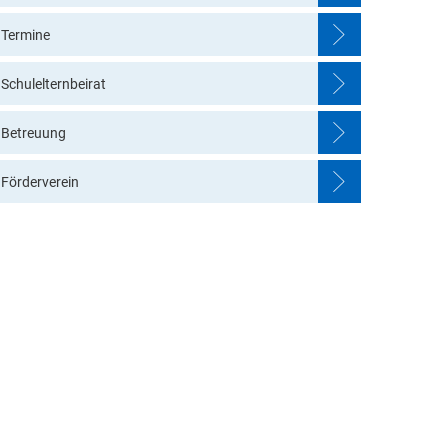
Kalender
Elternausschuss / Förderverein
Termine
allendar
Einblick in unsere Einrichtung
Schulelternbeirat
Betreuung
Förderverein