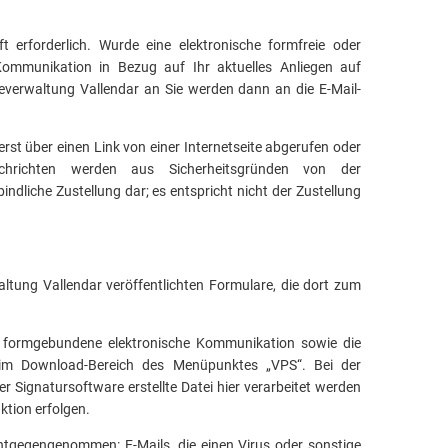
t erforderlich. Wurde eine elektronische formfreie oder
mmunikation in Bezug auf Ihr aktuelles Anliegen auf
everwaltung Vallendar an Sie werden dann an die E-Mail-
rst über einen Link von einer Internetseite abgerufen oder
chrichten werden aus Sicherheitsgründen von der
ndliche Zustellung dar; es entspricht nicht der Zustellung
ung Vallendar veröffentlichten Formulare, die dort zum
er formgebundene elektronische Kommunikation sowie die
m Download-Bereich des Menüpunktes „VPS“. Bei der
 Signatursoftware erstellte Datei hier verarbeitet werden
nktion erfolgen.
ntgegengenommen: E-Mails, die einen Virus oder sonstige