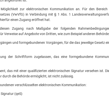
ch angeordnet ist.
Möglichkeit zur elektronischen Kommunikation an. Für den Bereich d
etzes (VwVfG) in Verbindung mit § 1 Abs. 1 Landesverwaltungsverfa
hierfür einen Zugang eröffnet hat.
t diesen Zugang nach Maßgabe der folgenden Rahmenbedingunge
ür Verweise auf Angebote von Dritten, wie zum Beispiel anderen Behörde
gängen und formgebundenen Vorgängen, für die das jeweilige Gesetz ein
tzung der Schriftform zugelassen, das eine formgebundene Kommuni
t, das mit einer qualifizierten elektronischen Signatur versehen ist. D
 durch die Behörde ermöglicht, ist nicht zulässig.
bundenen verschlüsselten elektronischen Kommunikation:
n Signatur (qeS)