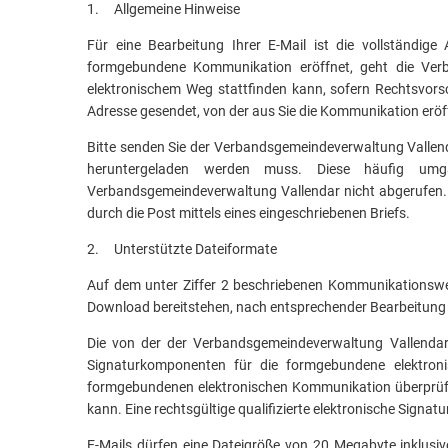
1. Allgemeine Hinweise
Für eine Bearbeitung Ihrer E-Mail ist die vollständige
formgebundene Kommunikation eröffnet, geht die Ver
elektronischem Weg stattfinden kann, sofern Rechtsvors
Adresse gesendet, von der aus Sie die Kommunikation eröf
Bitte senden Sie der Verbandsgemeindeverwaltung Vallendar
heruntergeladen werden muss. Diese häufig umga
Verbandsgemeindeverwaltung Vallendar nicht abgerufen. Abg
durch die Post mittels eines eingeschriebenen Briefs.
2. Unterstützte Dateiformate
Auf dem unter Ziffer 2 beschriebenen Kommunikationswe
Download bereitstehen, nach entsprechender Bearbeitung
Die von der der Verbandsgemeindeverwaltung Vallendar 
Signaturkomponenten für die formgebundene elektron
formgebundenen elektronischen Kommunikation überprüfen S
kann. Eine rechtsgültige qualifizierte elektronische Signatu
E-Mails dürfen eine Dateigröße von 20 Megabyte inklusi