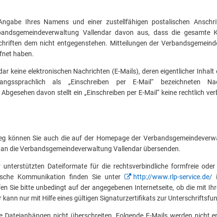
 Angabe Ihres Namens und einer zustellfähigen postalischen Anschrif
bandsgemeindeverwaltung Vallendar davon aus, dass die gesamte Ko
chriften dem nicht entgegenstehen. Mitteilungen der Verbandsgemeind
fnet haben.
 keine elektronischen Nachrichten (E-Mails), deren eigentlicher Inhalt e
ngssprachlich als „Einschreiben per E-Mail“ bezeichneten Na
esehen davon stellt ein „Einschreiben per E-Mail“ keine rechtlich verbi
g können Sie auch die auf der Homepage der Verbandsgemeindeverwalt
 an die Verbandsgemeindeverwaltung Vallendar übersenden.
unterstützten Dateiformate für die rechtsverbindliche formfreie od
ische Kommunikation finden Sie unter
http://www.rlp-service.de/
i
ie bitte unbedingt auf der angegebenen Internetseite, ob die mit Ihrer
r kann nur mit Hilfe eines gültigen Signaturzertifikats zur Unterschriftsfu
ve Dateianhängen nicht überschreiten. Folgende E-Mails werden nicht e