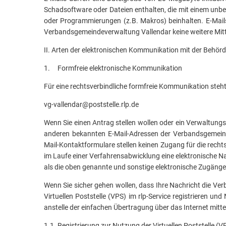
Schadsoftware oder Dateien enthalten, die mit einem unbe
oder Programmierungen (z.B. Makros) beinhalten. E-Mail
Verbandsgemeindeverwaltung Vallendar keine weitere Mitt
II. Arten der elektronischen Kommunikation mit der Behör
1. Formfreie elektronische Kommunikation
Für eine rechtsverbindliche formfreie Kommunikation steht
vg-vallendar@poststelle.rlp.de
Wenn Sie einen Antrag stellen wollen oder ein Verwaltung
anderen bekannten E-Mail-Adressen der Verbandsgemeind
Mail-Kontaktformulare stellen keinen Zugang für die rech
im Laufe einer Verfahrensabwicklung eine elektronische Na
als die oben genannte und sonstige elektronische Zugäng
Wenn Sie sicher gehen wollen, dass Ihre Nachricht die Ver
Virtuellen Poststelle (VPS) im rlp-Service registrieren 
anstelle der einfachen Übertragung über das Internet mit
1.1. Registrierung zur Nutzung der Virtuellen Poststelle (