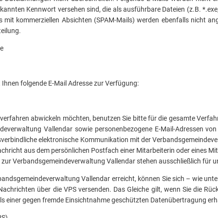
kannten Kennwort versehen sind, die als ausführbare Dateien (z.B. *.exe
s mit kommerziellen Absichten (SPAM-Mails) werden ebenfalls nicht ang
eilung.
de
 Ihnen folgende E-Mail Adresse zur Verfügung:
sverfahren abwickeln möchten, benutzen Sie bitte für die gesamte Verfa
everwaltung Vallendar sowie personenbezogene E-Mail-Adressen von M
tsverbindliche elektronische Kommunikation mit der Verbandsgemeindeverw
chricht aus dem persönlichen Postfach einer Mitarbeiterin oder eines Mi
e zur Verbandsgemeindeverwaltung Vallendar stehen ausschließlich für 
bandsgemeindeverwaltung Vallendar erreicht, können Sie sich – wie unter
und Nachrichten über die VPS versenden. Das Gleiche gilt, wenn Sie die
tels einer gegen fremde Einsichtnahme geschützten Datenübertragung erh
VPS)