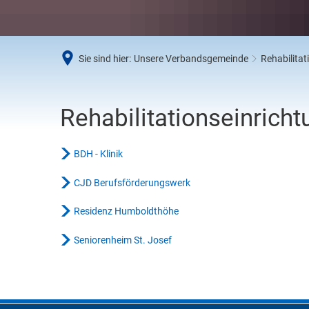
Umwe
Abfal
Steue
Sie sind hier:
Unsere Verbandsgemeinde
Rehabilitat
Schi
Wirts
Rehabilitation
Rehabilitationseinrich
BDH - Klinik
CJD Berufsförderungswerk
Residenz Humboldthöhe
Seniorenheim St. Josef