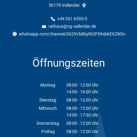
56179
Vallendar
+49 261 6503-0
rathaus@vg-vallendar.de
whatsapp.com/channel/0029VbBkyRI2P59sbbEXZW3v
Öffnungszeiten
Montag
08:00
-
12:00
Uhr
14:00
-
16:00
Von 08:00 bis 12:00 Uhr
Uhr
Von 14:00 bis 16:00 Uhr
Dienstag
08:00
-
12:00
Uhr
Von 08:00 bis 12:00 Uhr
Mittwoch
08:00
-
12:00
Uhr
14:00
-
17:30
Von 08:00 bis 12:00 Uhr
Uhr
Von 14:00 bis 17:30 Uhr
Donnerstag
08:00
-
12:00
Uhr
Von 08:00 bis 12:00 Uhr
Freitag
08:00
-
12:00
Uhr