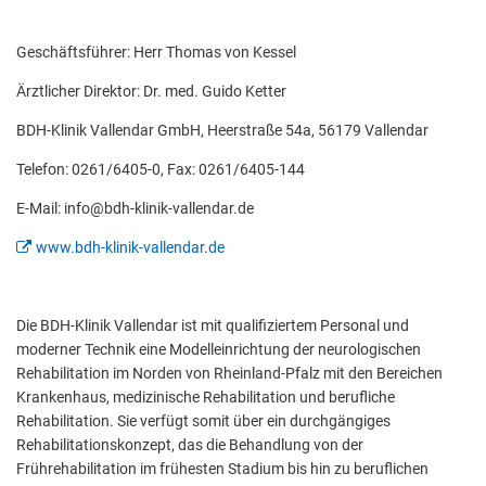
Klinik
Abfallentsorgung
Kindergarten Weitersburg
Geschäftsführer: Herr Thomas von Kessel
Steuern, Gebühren, Beiträge
Kita-Sozialarbeit
Ärztlicher Direktor: Dr. med. Guido Ketter
Schiedsamt
BDH-Klinik Vallendar GmbH, Heerstraße 54a, 56179 Vallendar
Wirtschaft und Tourismus
Telefon: 0261/6405-0, Fax: 0261/6405-144
E-Mail: info@bdh-klinik-vallendar.de
www.bdh-klinik-vallendar.de
Die BDH-Klinik Vallendar ist mit qualifiziertem Personal und
moderner Technik eine Modelleinrichtung der neurologischen
Rehabilitation im Norden von Rheinland-Pfalz mit den Bereichen
Krankenhaus, medizinische Rehabilitation und berufliche
Rehabilitation. Sie verfügt somit über ein durchgängiges
Rehabilitationskonzept, das die Behandlung von der
Frührehabilitation im frühesten Stadium bis hin zu beruflichen