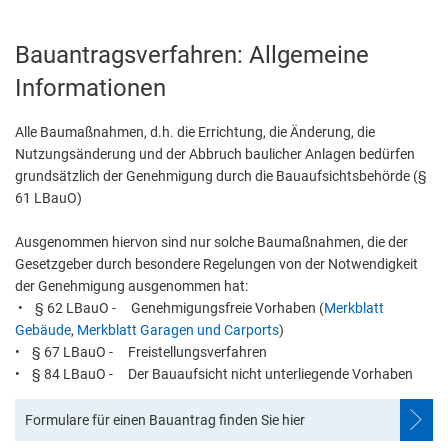
Abfallentsorgung
Kindergarten Weitersburg
Bauanträge
Bauantragsverfahren: Allgemeine
Steuern, Gebühren, Beiträge
Kita-Sozialarbeit
Informationen
Schiedsamt
Wirtschaft und Tourismus
Alle Baumaßnahmen, d.h. die Errichtung, die Änderung, die
Nutzungsänderung und der Abbruch baulicher Anlagen bedürfen
grundsätzlich der Genehmigung durch die Bauaufsichtsbehörde (§
61 LBauO)
Ausgenommen hiervon sind nur solche Baumaßnahmen, die der
Gesetzgeber durch besondere Regelungen von der Notwendigkeit
der Genehmigung ausgenommen hat:
• § 62 LBauO - Genehmigungsfreie Vorhaben (
Merkblatt
Gebäude
,
Merkblatt Garagen und Carports
)
• § 67 LBauO - Freistellungsverfahren
• § 84 LBauO - Der Bauaufsicht nicht unterliegende Vorhaben
Formulare für einen Bauantrag finden Sie hier