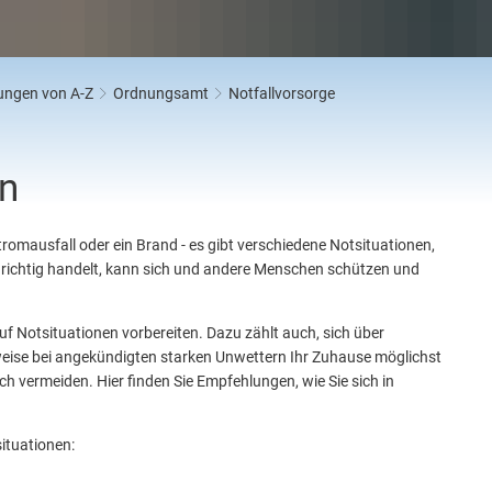
lt und Klimaschutz
Kindergarten Weitersburg
Rattenbekämpfung
Baulückenkataster
lentsorgung
Kita-Sozialarbeit
Hinweis an Hundehalter
Neuanbindung K 82 Niederwerth - V
rn, Gebühren, Beiträge
Rückmeldung Infoveranstaltung
Sanierung historischer Stadtkern
tungen von A-Z
Ordnungsamt
Notfallvorsorge
edsamt
Wohnraumförderung
chaft und Tourismus
en
tromausfall oder ein Brand - es gibt verschiedene Notsituationen,
n richtig handelt, kann sich und andere Menschen schützen und
 Notsituationen vorbereiten. Dazu zählt auch, sich über
eise bei angekündigten starken Unwettern Ihr Zuhause möglichst
ich vermeiden. Hier finden Sie Empfehlungen, wie Sie sich in
ituationen: