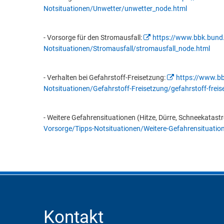
Notsituationen/Unwetter/unwetter_node.html
- Vorsorge für den Stromausfall:
https://www.bbk.bund
Notsituationen/Stromausfall/stromausfall_node.html
- Verhalten bei Gefahrstoff-Freisetzung:
https://www.b
Notsituationen/Gefahrstoff-Freisetzung/gefahrstoff-frei
- Weitere Gefahrensituationen (Hitze, Dürre, Schneekatast
Vorsorge/Tipps-Notsituationen/Weitere-Gefahrensituatio
Kontakt