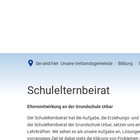
Aktuelles
Rathaus und Bürgerservice
Unser
Bürgerinformationssystem
Verwaltungsleitung
Geme
Mandatsträgerportal
Fachbereiche
Akti
Karriere in der Verbandsgemeinde Vallendar
Personal von A-Z
Bild
Sie sind hier:
Unsere Verbandsgemeinde
Bildung
Einw
Mitteilungsblatt "Heimat Echo"
Dienstleistungen von A-Z
Kind
Stan
Schulelternbeirat
Schulelternbeirat
Öffentliche Bekanntmachungen & Ausschreibungen
Formulare
Reha
Ordn
Pressemeldungen
Haushaltspläne
Part
Elternmitwirkung an der Grundschule Urbar
Gewe
Zur Abholung bereite Ausweisdokumente
Satzungen und Ortsrecht
Der Schulelternbeirat hat die Aufgabe, die Erziehungs- und 
Baua
Wahlen
der Schulelternbeirat der Grundschule Urbar, setzen uns e
Hoch
Lehrkräften. Wir sehen es als unsere Aufgabe an, Lösungen z
vorrangiges Ziel ist dabei stets die Klärung von Problemen