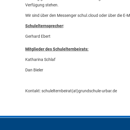
Umwe
Verfügung stehen.
Abfal
Wir sind über den Messenger schul.cloud oder über die E-
Steue
Schulelternsprecher
:
Schi
Gerhard Ebert
Wirts
Mitglieder des Schulelternbeirats:
Katharina Schlaf
Dan Bieler
Kontakt: schulelternbeirat(at)grundschule-urbar.de