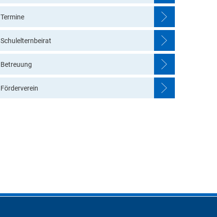
Kalender
Elternausschuss / Förderverein
Termine
allendar
Einblick in unsere Einrichtung
Schulelternbeirat
Betreuung
Förderverein