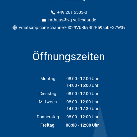
+49 261 6503-0
rathaus@vg-vallendar.de
whatsapp.com/channel/0029VbBkyRI2P59sbbEXZW3v
Öffnungszeiten
Montag
08:00
-
12:00
Uhr
14:00
-
16:00
Von 08:00 bis 12:00 Uhr
Uhr
Von 14:00 bis 16:00 Uhr
Dienstag
08:00
-
12:00
Uhr
Von 08:00 bis 12:00 Uhr
Mittwoch
08:00
-
12:00
Uhr
14:00
-
17:30
Von 08:00 bis 12:00 Uhr
Uhr
Von 14:00 bis 17:30 Uhr
Donnerstag
08:00
-
12:00
Uhr
Von 08:00 bis 12:00 Uhr
Freitag
08:00
-
12:00
Uhr
Von 08:00 bis 12:00 Uhr