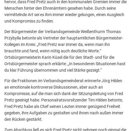
hervor, dass Fred Pretz auch in den kommunalen Gremien immer die
Menschen hinter den Ehrenämtern gesehen habe. Durch seine
vermittelnde Art sei es ihm immer wieder gelungen, einen Ausgleich
und Kompromiss zu finden.
Der Bürgermeister der Verbandsgemeinde Weißenthurm Thomas
Przybylla betonte als Vertreter der hauptamtlichen Bürgermeister-
Kollegen im Kreis: „Fred Pretz war immer da, wenn man ihn
brauchte und fand, wenn nötig auch deutliche Worte.“
Ortsbürgermeisterin Karin Küsel die für den Stadt- und für die
Ortsbürgermeister sprach erklärte: „In besonderen Situationen hast
du klar Führung übernommen und viel Stärke gezeigt.“
Für die Fraktionen im Verbandsgemeinderat erinnerte Jörg Hilden
an emotionale kontroverse Diskussionen, aber auch an
Kompromisse, auf die man sich dank der Sitzungsleitung von Fred
Pretz geeinigt habe. Personalratsvorsitzender Tim Hilden betonte,
Fred Pretz habe als Chef seinen Leuten immer genügend Freiheit
gegeben, ihre Aufgaben zu gestalten und ihnen nach außen immer
den Rücken gestärkt.
Zum Abschluss ließ es sich Fred Pretz nicht nehmen noch einmal die