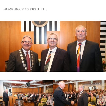
Abfallentsorgung
Kindergarten Weitersburg
30. Mai 2023
von
GEORG BEULER
Steuern, Gebühren, Beiträge
Kita-Sozialarbeit
Schiedsamt
Wirtschaft und Tourismus