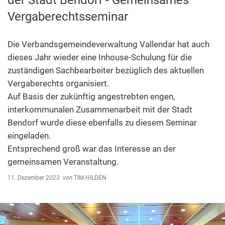
der Stadt Bendorf - Gemeinsames
Abfallentsorgung
Vergaberechtsseminar
Kindergarten Weitersburg
Steuern, Gebühren, Beiträge
Kita-Sozialarbeit
Schiedsamt
Die Verbandsgemeindeverwaltung Vallendar hat auch
dieses Jahr wieder eine Inhouse-Schulung für die
Wirtschaft und Tourismus
zuständigen Sachbearbeiter bezüglich des aktuellen
Vergaberechts organisiert.
Auf Basis der zukünftig angestrebten engen,
interkommunalen Zusammenarbeit mit der Stadt
Bendorf wurde diese ebenfalls zu diesem Seminar
eingeladen.
Entsprechend groß war das Interesse an der
gemeinsamen Veranstaltung.
11. Dezember 2023
von
TIM HILDEN