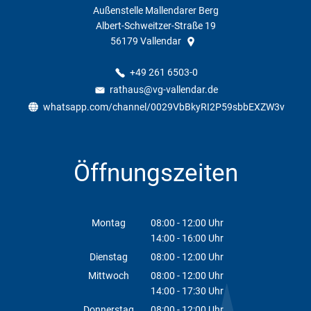
Außenstelle Mallendarer Berg
Albert-Schweitzer-Straße 19
56179
Vallendar
+49 261 6503-0
rathaus@vg-vallendar.de
whatsapp.com/channel/0029VbBkyRI2P59sbbEXZW3v
Öffnungszeiten
Montag
08:00
-
12:00
Uhr
14:00
-
16:00
Von 08:00 bis 12:00 Uhr
Uhr
Von 14:00 bis 16:00 Uhr
Dienstag
08:00
-
12:00
Uhr
Von 08:00 bis 12:00 Uhr
Mittwoch
08:00
-
12:00
Uhr
14:00
-
17:30
Von 08:00 bis 12:00 Uhr
Uhr
Von 14:00 bis 17:30 Uhr
Donnerstag
08:00
-
12:00
Uhr