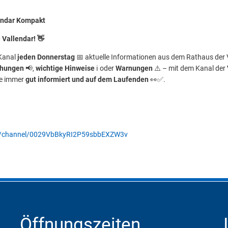
endar Kompakt
Vallendar! 👋
 Kanal
jeden Donnerstag
📅 aktuelle Informationen aus dem Rathaus der
chungen
📢,
wichtige Hinweise
ℹ️ oder
Warnungen
⚠️ – mit dem Kanal der
Sie immer
gut informiert und auf dem Laufenden
👀✅.
m/channel/0029VbBkyRI2P59sbbEXZW3v
Öffnungszeiten