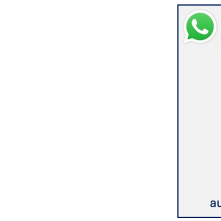
Umwe
Abfal
Steue
Schi
Wirts