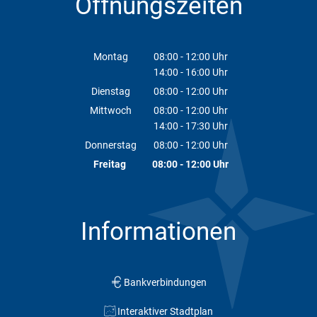
Öffnungszeiten
Montag
08:00
-
12:00
Uhr
14:00
-
16:00
Von 08:00 bis 12:00 Uhr
Uhr
Von 14:00 bis 16:00 Uhr
Dienstag
08:00
-
12:00
Uhr
Von 08:00 bis 12:00 Uhr
Mittwoch
08:00
-
12:00
Uhr
14:00
-
17:30
Von 08:00 bis 12:00 Uhr
Uhr
Von 14:00 bis 17:30 Uhr
Donnerstag
08:00
-
12:00
Uhr
Von 08:00 bis 12:00 Uhr
Freitag
08:00
-
12:00
Uhr
Von 08:00 bis 12:00 Uhr
Informationen
Bankverbindungen
Interaktiver Stadtplan