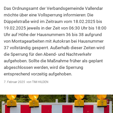
Abfallentsorgung
Kindergarten Weitersburg
Das Ordnungsamt der Verbandsgemeinde Vallendar
Steuern, Gebühren, Beiträge
möchte über eine Vollsperrung informieren: Die
Kita-Sozialarbeit
Düppelstraße wird im Zeitraum vom 18.02.2025 bis
Schiedsamt
19.02.2025 jeweils in der Zeit von 06:30 Uhr bis 18:00
Wirtschaft und Tourismus
Uhr auf Höhe der Hausnummern 36 bis 38 aufgrund
von Montagearbeiten mit Autokran bei Hausnummer
37 vollständig gesperrt. Außerhalb dieser Zeiten wird
die Sperrung für den Abend- und Nachtverkehr
aufgehoben. Sollte die Maßnahme früher als geplant
abgeschlossen werden, wird die Sperrung
entsprechend vorzeitig aufgehoben.
7. Februar 2025
von
TIM HILDEN