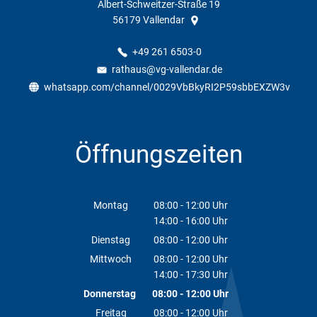
Albert-Schweitzer-Straße 19
56179
Vallendar
+49 261 6503-0
rathaus@vg-vallendar.de
whatsapp.com/channel/0029VbBkyRI2P59sbbEXZW3v
Öffnungszeiten
Montag
08:00
-
12:00
Uhr
14:00
-
16:00
Von 08:00 bis 12:00 Uhr
Uhr
Von 14:00 bis 16:00 Uhr
Dienstag
08:00
-
12:00
Uhr
Von 08:00 bis 12:00 Uhr
Mittwoch
08:00
-
12:00
Uhr
14:00
-
17:30
Von 08:00 bis 12:00 Uhr
Uhr
Von 14:00 bis 17:30 Uhr
Donnerstag
08:00
-
12:00
Uhr
Von 08:00 bis 12:00 Uhr
Freitag
08:00
-
12:00
Uhr