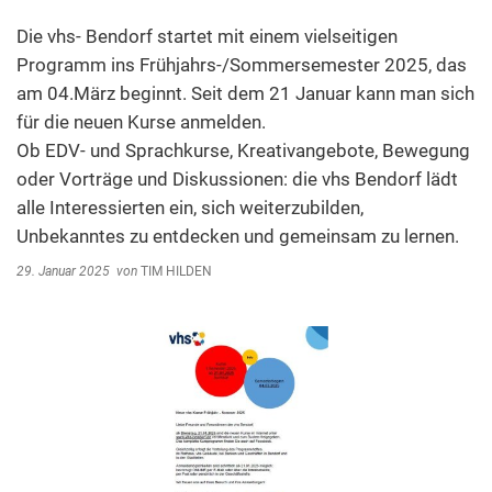
Abfallentsorgung
Kindergarten Weitersburg
Die vhs- Bendorf startet mit einem vielseitigen
Steuern, Gebühren, Beiträge
Programm ins Frühjahrs-/Sommersemester 2025, das
Kita-Sozialarbeit
am 04.März beginnt. Seit dem 21 Januar kann man sich
Schiedsamt
für die neuen Kurse anmelden.
Wirtschaft und Tourismus
Ob EDV- und Sprachkurse, Kreativangebote, Bewegung
oder Vorträge und Diskussionen: die vhs Bendorf lädt
alle Interessierten ein, sich weiterzubilden,
Unbekanntes zu entdecken und gemeinsam zu lernen.
29. Januar 2025
von
TIM HILDEN