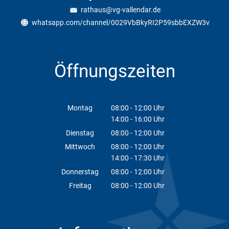
rathaus@vg-vallendar.de
whatsapp.com/channel/0029VbBkyRI2P59sbbEXZW3v
Öffnungszeiten
Montag
08:00
-
12:00
Uhr
14:00
-
16:00
Von 08:00 bis 12:00 Uhr
Uhr
Von 14:00 bis 16:00 Uhr
Dienstag
08:00
-
12:00
Uhr
Von 08:00 bis 12:00 Uhr
Mittwoch
08:00
-
12:00
Uhr
14:00
-
17:30
Von 08:00 bis 12:00 Uhr
Uhr
Von 14:00 bis 17:30 Uhr
Donnerstag
08:00
-
12:00
Uhr
Von 08:00 bis 12:00 Uhr
Freitag
08:00
-
12:00
Uhr
Von 08:00 bis 12:00 Uhr