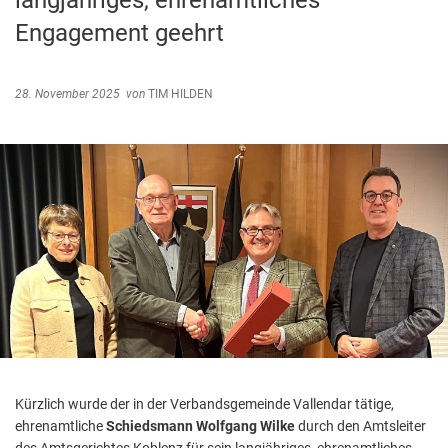
langjähriges, ehrenamtliches
Abfallentsorgung
Engagement geehrt
Kindergarten Weitersburg
Steuern, Gebühren, Beiträge
Kita-Sozialarbeit
Schiedsamt
28. November 2025
von
TIM HILDEN
Wirtschaft und Tourismus
Kürzlich wurde der in der Verbandsgemeinde Vallendar tätige,
ehrenamtliche
Schiedsmann Wolfgang Wilke
durch den Amtsleiter
des Amtsgerichtes Koblenz für sein langjähriges, ehrenamtliches