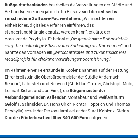
Bußgeldtatbeständen
bearbeiten die Verwaltungen der Städte und
Verbandsgemeinden jährlich. Im Einsatz sind
derzeit sechs
verschiedene Software-Fachverfahren
. „Wir möchten ein
einheitliches, digitales Verfahren einführen, das
standortunabhängig genutzt werden kann“, erklärte der
Vorsitzende Przybylla. Er betonte: „
Die gemeinsame Bußgeldstelle
sorgt für nachhaltige Effizienz und Entlastung der Kommunen
“ und
nannte das Vorhaben ein „
wirtschaftliches und zukunftssicheres
Modellprojekt für effektive Verwaltungsmodernisierung
.“
Im Rahmen einer Feierstunde in Koblenz nahmen auf der Festung
Ehrenbreitstein die Oberbürgermeister der Städte Andernach,
Bendorf, Lahnstein und Neuwied (Christian Greiner, Christoph Mohr,
Lennart Siefert und Jan Einig), die
Bürgermeister der
Verbandsgemeinden Vallendar
, Montabaur und Weißenthurm
(
Adolf T. Schneider
, Dr. Hans Ulrich Richter-Hopprich und Thomas
Przybylla) sowie der Personalamtsleiter der Stadt Koblenz, Stefan
Kux den
Förderbescheid über 340.600 Euro
entgegen.