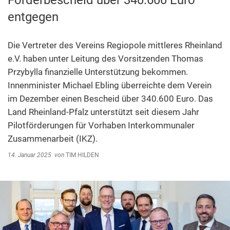
Förderbescheid über 340.600 Euro
Abfallentsorgung
entgegen
Kindergarten Weitersburg
Steuern, Gebühren, Beiträge
Kita-Sozialarbeit
Schiedsamt
Die Vertreter des Vereins Regiopole mittleres Rheinland
e.V. haben unter Leitung des Vorsitzenden Thomas
Wirtschaft und Tourismus
Przybylla finanzielle Unterstützung bekommen.
Innenminister Michael Ebling überreichte dem Verein
im Dezember einen Bescheid über 340.600 Euro. Das
Land Rheinland-Pfalz unterstützt seit diesem Jahr
Pilotförderungen für Vorhaben Interkommunaler
Zusammenarbeit (IKZ).
14. Januar 2025
von
TIM HILDEN