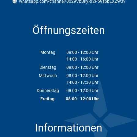
whatsapp.com/channel/0029VbBkyRI2P59sbbEXZW3v
Öffnungszeiten
Montag
08:00
-
12:00
Uhr
14:00
-
16:00
Von 08:00 bis 12:00 Uhr
Uhr
Von 14:00 bis 16:00 Uhr
Dienstag
08:00
-
12:00
Uhr
Von 08:00 bis 12:00 Uhr
Mittwoch
08:00
-
12:00
Uhr
14:00
-
17:30
Von 08:00 bis 12:00 Uhr
Uhr
Von 14:00 bis 17:30 Uhr
Donnerstag
08:00
-
12:00
Uhr
Von 08:00 bis 12:00 Uhr
Freitag
08:00
-
12:00
Uhr
Von 08:00 bis 12:00 Uhr
Informationen