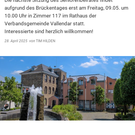
Die nächste Sitzung des Seniorenbeirates findet
Abfallentsorgung
aufgrund des Brückentages erst am Freitag, 09.05. um
Kindergarten Weitersburg
10.00 Uhr in Zimmer 117 im Rathaus der
Steuern, Gebühren, Beiträge
Kita-Sozialarbeit
Verbandsgemeinde Vallendar statt.
Schiedsamt
Interessierte sind herzlich willkommen!
Wirtschaft und Tourismus
28. April 2025
von
TIM HILDEN