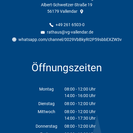
Albert-Schweitzer-Straße 19
56179
Vallendar
+49 261 6503-0
rathaus@vg-vallendar.de
whatsapp.com/channel/0029VbBkyRI2P59sbbEXZW3v
Öffnungszeiten
Montag
08:00
-
12:00
Uhr
14:00
-
16:00
Von 08:00 bis 12:00 Uhr
Uhr
Von 14:00 bis 16:00 Uhr
Dienstag
08:00
-
12:00
Uhr
Von 08:00 bis 12:00 Uhr
Mittwoch
08:00
-
12:00
Uhr
14:00
-
17:30
Von 08:00 bis 12:00 Uhr
Uhr
Von 14:00 bis 17:30 Uhr
Donnerstag
08:00
-
12:00
Uhr
Von 08:00 bis 12:00 Uhr