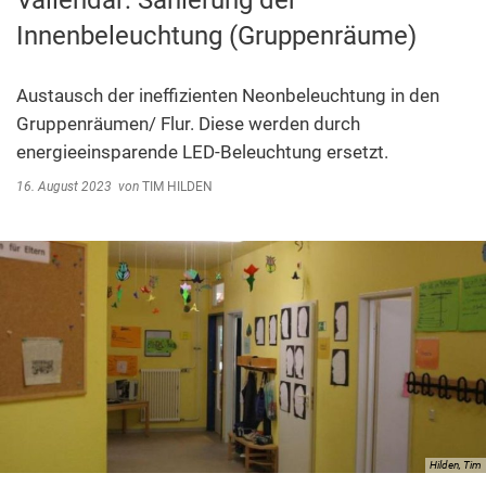
Vallendar: Sanierung der
Abfallentsorgung
Innenbeleuchtung (Gruppenräume)
Kindergarten Weitersburg
Steuern, Gebühren, Beiträge
Kita-Sozialarbeit
Schiedsamt
Austausch der ineffizienten Neonbeleuchtung in den
Gruppenräumen/ Flur. Diese werden durch
Wirtschaft und Tourismus
energieeinsparende LED-Beleuchtung ersetzt.
16. August 2023
von
TIM HILDEN
Hilden, Tim