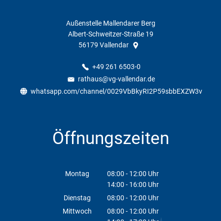
Außenstelle Mallendarer Berg
Albert-Schweitzer-Straße 19
56179
Vallendar
+49 261 6503-0
rathaus@vg-vallendar.de
whatsapp.com/channel/0029VbBkyRI2P59sbbEXZW3v
Öffnungszeiten
Montag
08:00
-
12:00
Uhr
14:00
-
16:00
Von 08:00 bis 12:00 Uhr
Uhr
Von 14:00 bis 16:00 Uhr
Dienstag
08:00
-
12:00
Uhr
Von 08:00 bis 12:00 Uhr
Mittwoch
08:00
-
12:00
Uhr