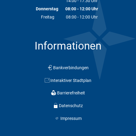
14:00
-
17:30
Von 08:00 bis 12:00 Uhr
Uhr
Von 14:00 bis 17:30 Uhr
Donnerstag
08:00
-
12:00
Uhr
Von 08:00 bis 12:00 Uhr
Freitag
08:00
-
12:00
Uhr
Von 08:00 bis 12:00 Uhr
Informationen
Bankverbindungen
Interaktiver Stadtplan
Barrierefreiheit
Datenschutz
Impressum