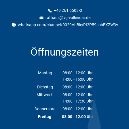
+49 261 6503-0
rathaus@vg-vallendar.de
whatsapp.com/channel/0029VbBkyRI2P59sbbEXZW3v
Öffnungszeiten
Montag
08:00
-
12:00
Uhr
14:00
-
16:00
Von 08:00 bis 12:00 Uhr
Uhr
Von 14:00 bis 16:00 Uhr
Dienstag
08:00
-
12:00
Uhr
Von 08:00 bis 12:00 Uhr
Mittwoch
08:00
-
12:00
Uhr
14:00
-
17:30
Von 08:00 bis 12:00 Uhr
Uhr
Von 14:00 bis 17:30 Uhr
Donnerstag
08:00
-
12:00
Uhr
Von 08:00 bis 12:00 Uhr
Freitag
08:00
-
12:00
Uhr
Von 08:00 bis 12:00 Uhr