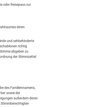
s oder Reisepass zur
 Wahlraumes einen
linde und sehbehinderte
schablonen richtig
e Stimme abgeben zu
uordnung der Stimmzettel
abe des Familiennamens,
ber sowie der
einigungen außerdem deren
n Stimmberechtigten