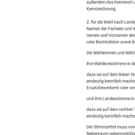
außerdem das Kennwort un
Kennzeichnung,
2. für die Wahl nach Land
Namen der Parteien und Wä
namen und Vornamen der e
oder Bezirkslisten sowie 
Die Wählerinnen und Wähl
ihre Wahlkreisstimme in d
dass sie auf dem linken T
eindeutig kenntlich mach
Ersatzbewerberin oder wel
und ihre Landesstimme in 
dass sie auf dem rechten T
eindeutig kenntlich machen
Der Stimmzettel muss von
Neben­raum gekennzeichnet