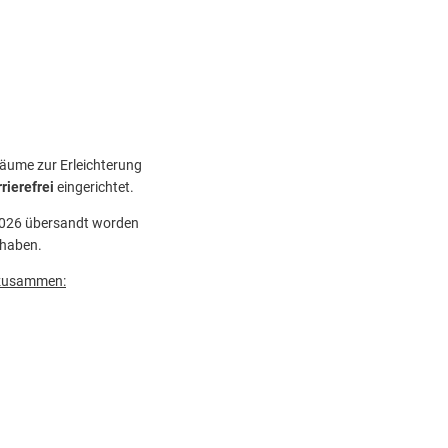
räume zur Erleichterung
rierefrei
eingerichtet.
.2026 übersandt worden
 haben.
r zusammen: