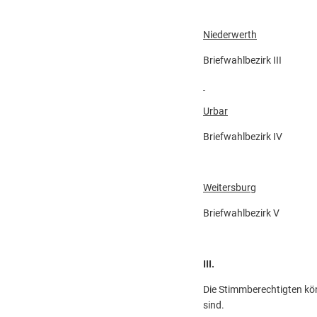
Niederwerth
Briefwahlbezirk II
Urbar
Briefwahlbezirk I
Weitersburg
Briefwahlbezirk V Sc
III.
Die Stimmberechtigten kö
sind.