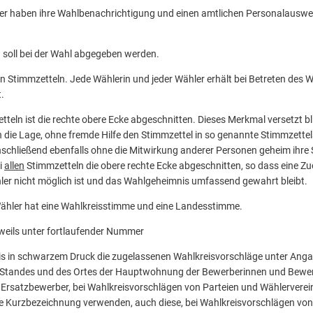
er haben ihre Wahlbenachrichtigung und einen amtlichen Personalauswei
 soll bei der Wahl abgegeben werden.
n Stimmzetteln. Jede Wählerin und jeder Wähler erhält bei Betreten des
.
tteln ist die rechte obere Ecke abgeschnitten. Dieses Merkmal versetzt b
 die Lage, ohne fremde Hilfe den Stimmzettel in so genannte Stimmzettel
nschließend ebenfalls ohne die Mitwirkung anderer Personen geheim ihr
i
allen
Stimmzetteln die obere rechte Ecke abgeschnitten, so dass eine Z
er nicht möglich ist und das Wahlgeheimnis umfassend gewahrt bleibt.
Wähler hat eine Wahlkreisstimme und eine Landesstimme.
eweils unter fortlaufender Nummer
reis in schwarzem Druck die zugelassenen Wahlkreisvorschläge unter Ang
 Standes und des Ortes der Hauptwohnung der Bewerberinnen und Bewer
 Ersatzbewerber, bei Wahlkreisvorschlägen von Parteien und Wählerver­
ne Kurzbezeichnung verwenden, auch diese, bei Wahlkreisvorschlägen vo