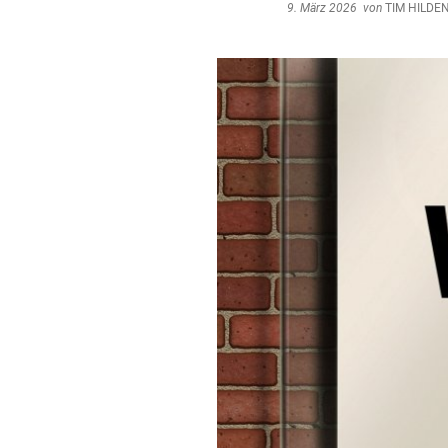
Umwe
9. März 2026
von
TIM HILDE
Abfal
Steue
Schi
Wirts