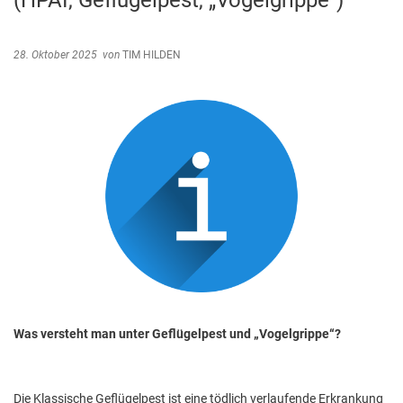
(HPAI, Geflügelpest, „Vogelgrippe“)
Abfallentsorgung
Kindergarten Weitersburg
Steuern, Gebühren, Beiträge
28. Oktober 2025
von
TIM HILDEN
Kita-Sozialarbeit
Schiedsamt
Wirtschaft und Tourismus
Was versteht man unter Geflügelpest und „Vogelgrippe“?
Die Klassische Geflügelpest ist eine tödlich verlaufende Erkrankung