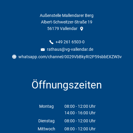
Außenstelle Mallendarer Berg
Albert-Schweitzer-Straße 19
56179
Vallendar
+49 261 6503-0
rathaus@vg-vallendar.de
whatsapp.com/channel/0029VbBkyRI2P59sbbEXZW3v
Öffnungszeiten
Montag
08:00
-
12:00
Uhr
14:00
-
16:00
Von 08:00 bis 12:00 Uhr
Uhr
Von 14:00 bis 16:00 Uhr
Dienstag
08:00
-
12:00
Uhr
Von 08:00 bis 12:00 Uhr
Mittwoch
08:00
-
12:00
Uhr