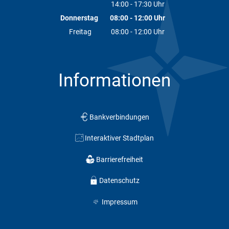
14:00
-
17:30
Von 08:00 bis 12:00 Uhr
Uhr
Von 14:00 bis 17:30 Uhr
Donnerstag
08:00
-
12:00
Uhr
Von 08:00 bis 12:00 Uhr
Freitag
08:00
-
12:00
Uhr
Von 08:00 bis 12:00 Uhr
Informationen
Bankverbindungen
Interaktiver Stadtplan
Barrierefreiheit
Datenschutz
Impressum