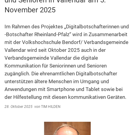
und Senioren in Vallendar am 5.
Abfallentsorgung
November 2025
Kindergarten Weitersburg
Steuern, Gebühren, Beiträge
Kita-Sozialarbeit
Schiedsamt
Im Rahmen des Projektes „Digitalbotschafterinnen und
-Botschafter Rheinland-Pfalz“ wird in Zusammenarbeit
Wirtschaft und Tourismus
mit der Volkshochschule Bendorf/ Verbandsgemeinde
Vallendar wird seit Oktober 2025 auch in der
Verbandsgemeinde Vallendar die digitale
Kommunikation für Seniorinnen und Senioren
zugänglich. Die ehrenamtlichen Digitalbotschafter
unterstützen ältere Menschen im Umgang und
Anwendungen mit Smartphone und Tablet sowie bei
der Hilfestellung mit diesen kommunikativen Geräten.
28. Oktober 2025
von
TIM HILDEN