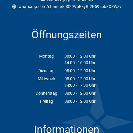
whatsapp.com/channel/0029VbBkyRI2P59sbbEXZW3v
Öffnungszeiten
Montag
08:00
-
12:00
Uhr
14:00
-
16:00
Von 08:00 bis 12:00 Uhr
Uhr
Von 14:00 bis 16:00 Uhr
Dienstag
08:00
-
12:00
Uhr
Von 08:00 bis 12:00 Uhr
Mittwoch
08:00
-
12:00
Uhr
14:00
-
17:30
Von 08:00 bis 12:00 Uhr
Uhr
Von 14:00 bis 17:30 Uhr
Donnerstag
08:00
-
12:00
Uhr
Von 08:00 bis 12:00 Uhr
Freitag
08:00
-
12:00
Uhr
Von 08:00 bis 12:00 Uhr
Informationen