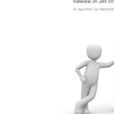
Umwe
Vallendar, im Jahr 2
Abfal
29. April 2026
von
TIM HILD
Steue
Schi
Wirts