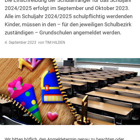
Die Einschreibung der Schulanfänger für das Schuljahr
Abfallentsorgung
2024/2025 erfolgt im September und Oktober 2023.
Kindergarten Weitersburg
Alle im Schuljahr 2024/2025 schulpflichtig werdenden
Steuern, Gebühren, Beiträge
Kita-Sozialarbeit
Kinder, müssen in den – für den jeweiligen Schulbezirk
Schiedsamt
zuständigen – Grundschulen angemeldet werden.
Wirtschaft und Tourismus
4. September 2023
von
TIM HILDEN
Wir bitten höflich, den Anmeldetermin genau zu beachten oder