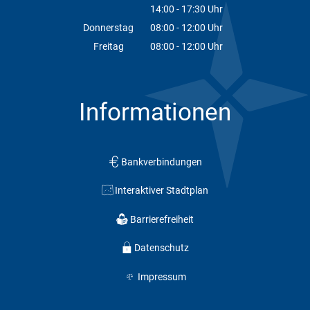
14:00
-
17:30
Von 08:00 bis 12:00 Uhr
Uhr
Von 14:00 bis 17:30 Uhr
Donnerstag
08:00
-
12:00
Uhr
Von 08:00 bis 12:00 Uhr
Freitag
08:00
-
12:00
Uhr
Von 08:00 bis 12:00 Uhr
Informationen
Bankverbindungen
Interaktiver Stadtplan
Barrierefreiheit
Datenschutz
Impressum